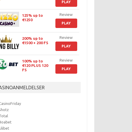
PLAY
Review
125% up to
€1250
PLAY
Review
200% up to
€1500 + 200 FS
PLAY
Review
100% up to
€120 PLUS 120
PLAY
FS
ASINOANMELDELSER
CasinoFriday
Shotz
Total
Boabet
Lilibet