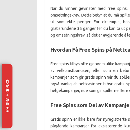
Når du vinner gevinster med free spins, 
omsetningskrav. Dette betyr at du må spille
ut som ekte penger. For eksempel, hos
gratisrundene 35 ganger før du kan ta ut pe
og omsetningskrav, så det er avgjørende å 
Hvordan Få Free Spins på Nettc
Free spins tilbys ofte gjennom ulike kampanj
av velkomstbonusen, eller som en belønn
kampanjer som gir gratis spinn når du spill
€2500 + 250 FS
også vanlig at nettcasinoer tilbyr gratis 
helgekampanjer, noe som gir spillerne flere s
Free Spins som Del av Kampanje
Gratis spinn er ikke bare for nyregistrerte
pågående kampanjer for eksisterende kund