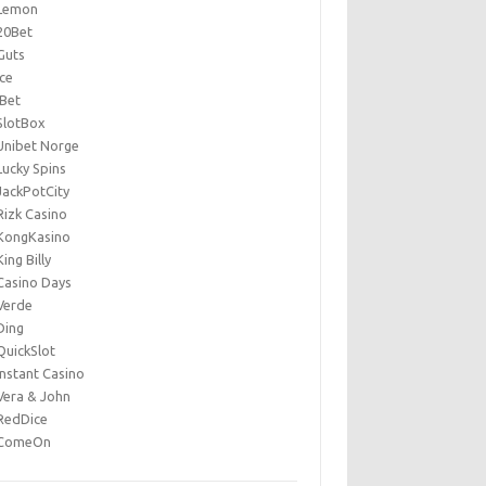
Lemon
20Bet
Guts
Ice
iBet
SlotBox
Unibet Norge
Lucky Spins
JackPotCity
Rizk Casino
KongKasino
King Billy
Casino Days
Verde
Ding
QuickSlot
Instant Casino
Vera & John
RedDice
ComeOn