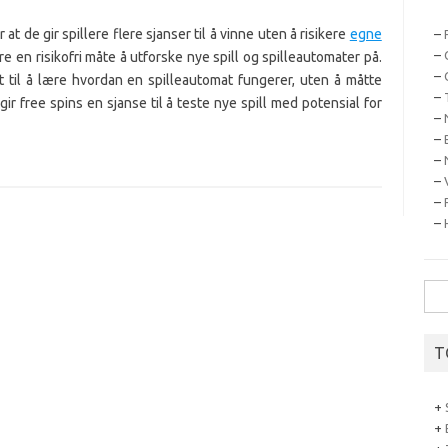
t de gir spillere flere sjanser til å vinne uten å risikere
egne
–
–
re en risikofri måte å utforske nye spill og spilleautomater på.
–
 til å lære hvordan en spilleautomat fungerer, uten å måtte
–
ir free spins en sjanse til å teste nye spill med potensial for
–
–
–
–
–
–
Leit
ette
T
+
+