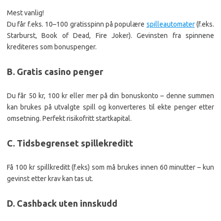
Mest vanlig!
Du får f.eks. 10–100 gratisspinn på populære
spilleautomater
(f.eks.
Starburst, Book of Dead, Fire Joker). Gevinsten fra spinnene
krediteres som bonuspenger.
B. Gratis casino penger
Du får 50 kr, 100 kr eller mer på din bonuskonto – denne summen
kan brukes på utvalgte spill og konverteres til ekte penger etter
omsetning. Perfekt risikofritt startkapital.
C. Tidsbegrenset spillekreditt
Få 100 kr spillkreditt (f.eks) som må brukes innen 60 minutter – kun
gevinst etter krav kan tas ut.
D. Cashback uten innskudd