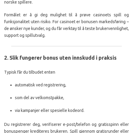
norske spillere.
Formålet er å gi deg mulighet til å prøve casinoets spill og
funksjonalitet uten risiko. For casinoet er bonusen markedsføring –
de ønsker nye kunder, og du får verktøy til å teste brukervennlighet,
support og spillutvalg.
2. Slik fungerer bonus uten innskudd i praksis
Typisk får du tilbudet enten
automatisk ved registrering,
som del av velkomstpakke,
via kampanjer eller spesielle kodeord.
Du registrerer deg, verifiserer e-post/telefon og gratisspinn eller
bonuspenger krediteres brukeren. Spill gjennom gratisrunder eller