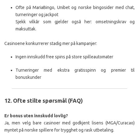
Ofte på MariaBingo, Unibet og norske bingosider med chat,
turneringer og jackpot
Sjekk vilkår som gjelder også her: omsetningskrav og
maksuttak.
Casinoene konkurrerer stadig mer på kampanjer:
Ingen innskudd free spins på store spilleautomater
Turneringer med ekstra gratisspinn og premier til
bonuskunder
12. Ofte stilte spørsmål (FAQ)
Er bonus uten innskudd lovlig?
Ja, men velg bare casinoer med godkjent lisens (MGA/Curacao)
myntet på norske spillere for trygghet og rask utbetaling.