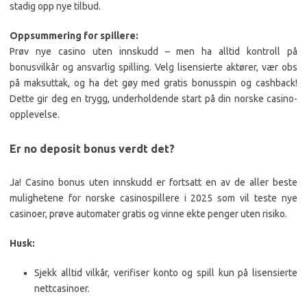
stadig opp nye tilbud.
Oppsummering for spillere:
Prøv nye casino uten innskudd – men ha alltid kontroll på
bonusvilkår og ansvarlig spilling. Velg lisensierte aktører, vær obs
på maksuttak, og ha det gøy med gratis bonusspin og cashback!
Dette gir deg en trygg, underholdende start på din norske casino-
opplevelse.
Er no deposit bonus verdt det?
Ja! Casino bonus uten innskudd er fortsatt en av de aller beste
mulighetene for norske casinospillere i 2025 som vil teste nye
casinoer, prøve automater gratis og vinne ekte penger uten risiko.
Husk:
Sjekk alltid vilkår, verifiser konto og spill kun på lisensierte
nettcasinoer.