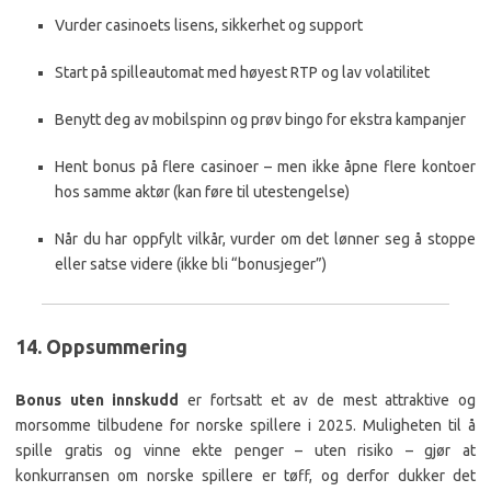
Vurder casinoets lisens, sikkerhet og support
Start på spilleautomat med høyest RTP og lav volatilitet
Benytt deg av mobilspinn og prøv bingo for ekstra kampanjer
Hent bonus på flere casinoer – men ikke åpne flere kontoer
hos samme aktør (kan føre til utestengelse)
Når du har oppfylt vilkår, vurder om det lønner seg å stoppe
eller satse videre (ikke bli “bonusjeger”)
14. Oppsummering
Bonus uten innskudd
er fortsatt et av de mest attraktive og
morsomme tilbudene for norske spillere i 2025. Muligheten til å
spille gratis og vinne ekte penger – uten risiko – gjør at
konkurransen om norske spillere er tøff, og derfor dukker det