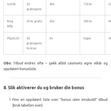
iLUCKI
20
40x
750 kr
C
gratisspinn
King
50 kr gratis
45x
500 kr
M
Billy
PlayOJO
50
0x
Ingen
M
gratisspinn,
0x krav
Obs:
Tilbud endres ofte – sjekk alltid casinoets egne vilkår og
oppdatert bonusliste.
8. Slik aktiverer du og bruker din bonus
Finn en oppdatert liste over “bonus uten innskudd” tilbud
(bruk tabellen over)