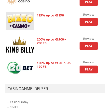
PLAY
Review
125% up to €1250
PLAY
Review
200% up to €1500 +
200 FS
PLAY
Review
100% up to €120 PLUS
120 FS
PLAY
CASINOANMELDELSER
–
CasinoFriday
–
Shotz