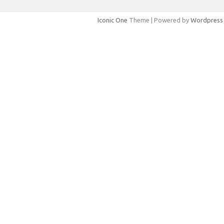
Iconic One
Theme | Powered by
Wordpress