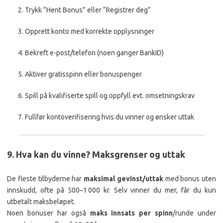
Trykk “Hent Bonus” eller “Registrer deg”
Opprett konto med korrekte opplysninger
Bekreft e-post/telefon (noen ganger BankID)
Aktiver gratisspinn eller bonuspenger
Spill på kvalifiserte spill og oppfyll evt. omsetningskrav
Fullfør kontoverifisering hvis du vinner og ønsker uttak
9. Hva kan du vinne? Maksgrenser og uttak
De fleste tilbyderne har
maksimal gevinst/uttak
med bonus uten
innskudd, ofte på 500–1 000 kr. Selv vinner du mer, får du kun
utbetalt maksbeløpet.
Noen bonuser har også
maks innsats per spinn
/runde under