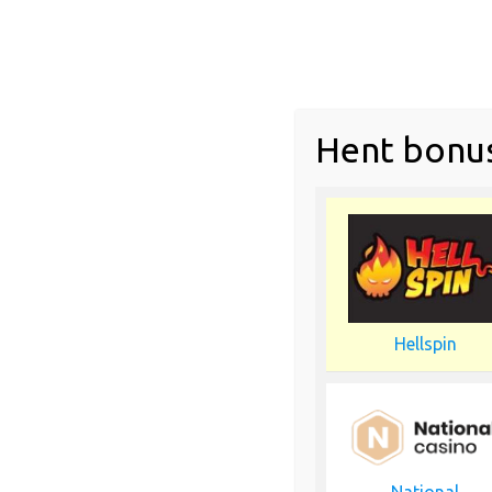
Skip
to
content
Norske spilleau
Spill casino online – Spill med ekte penger
Hent bonus
HJEM
BONUS
SPILLEAUTOMATER
Beste Casino Bonus i 
Tilbudene
Hellspin