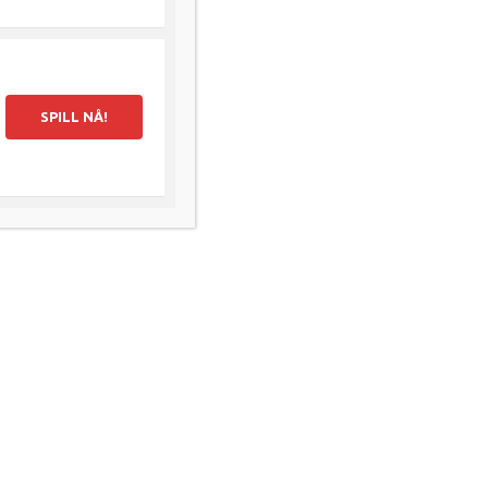
PLAY
Review
125% up to
€1250
PLAY
SPILL NÅ!
Review
200% up to
€1500 + 200 FS
PLAY
Review
100% up to
€120 PLUS 120
PLAY
FS
CASINOANMELDELSER
–
CasinoFriday
–
Shotz
–
Total
–
Boabet
–
Lilibet