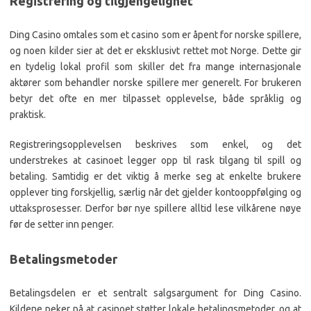
Registrering og tilgjengelighet
Ding Casino omtales som et casino som er åpent for norske spillere,
og noen kilder sier at det er eksklusivt rettet mot Norge. Dette gir
en tydelig lokal profil som skiller det fra mange internasjonale
aktører som behandler norske spillere mer generelt. For brukeren
betyr det ofte en mer tilpasset opplevelse, både språklig og
praktisk.
Registreringsopplevelsen beskrives som enkel, og det
understrekes at casinoet legger opp til rask tilgang til spill og
betaling. Samtidig er det viktig å merke seg at enkelte brukere
opplever ting forskjellig, særlig når det gjelder kontooppfølging og
uttaksprosesser. Derfor bør nye spillere alltid lese vilkårene nøye
før de setter inn penger.
Betalingsmetoder
Betalingsdelen er et sentralt salgsargument for Ding Casino.
Kildene peker på at casinoet støtter lokale betalingsmetoder, og at