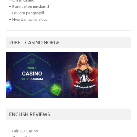
–
Bonus uten innskudd
–
Lov om pengespill
–
Hvordan spille slots
20BET CASINO NORGE
ENGLISH REVIEWS
–
Fair GO Casino