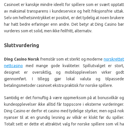
Casinoet er kanskje mindre ideelt for spillere som er svært opptatt
av maksimal transparens i kundeservice og helt friksjonsfrie uttak.
Selv om helhetsinntrykket er positivt, er det tydelig at noen brukere
har hatt bedre erfaringer enn andre. Det betyr at Ding Casino bør
vurderes som et solid, men ikke feilfritt, alternativ.
Sluttvurdering
Ding Casino Norsk
fremstår som et sterkt og moderne
norskrettet
nettcasino
med mange gode kvaliteter. Spillutvalget er stort,
designet er oversiktlig, og mobilopplevelsen virker godt
gjennomført. I tillegg gjør lokal valuta og tilpassede
betalingsmetoder casinoet ekstra praktisk for norske spillere.
Samtidig er det fornuftig å være oppmerksom på at bonusvilkår og
kundeopplevelser ikke alltid får toppscore i eksterne vurderinger.
Ding Casino er derfor et casino med tydelige styrker, men også nok
nyanser til at en grundig lesning av vilkår er klokt før du spiller.
Totalt sett er dette et attraktivt valg for norske spillere som vil ha