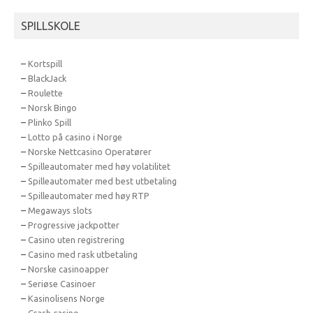
SPILLSKOLE
–
Kortspill
–
BlackJack
–
Roulette
–
Norsk Bingo
–
Plinko Spill
–
Lotto på casino i Norge
–
Norske Nettcasino Operatører
–
Spilleautomater med høy volatilitet
–
Spilleautomater med best utbetaling
–
Spilleautomater med høy RTP
–
Megaways slots
–
Progressive jackpotter
–
Casino uten registrering
–
Casino med rask utbetaling
–
Norske casinoapper
–
Seriøse Casinoer
–
Kasinolisens Norge
–
Crash casino