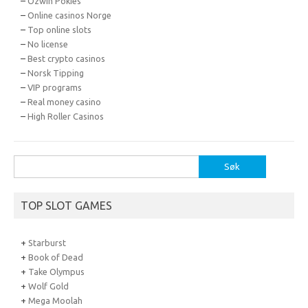
–
Ozwin Pokies
–
Online casinos Norge
–
Top online slots
–
No license
–
Best crypto casinos
–
Norsk Tipping
–
VIP programs
–
Real money casino
–
High Roller Casinos
Leit
etter:
TOP SLOT GAMES
+
Starburst
+
Book of Dead
+
Take Olympus
+
Wolf Gold
+
Mega Moolah