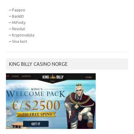
–
Paygoo
–
BankID
–
MiFinity
–
Revolut
–
Kryptovaluta
–
Visa kort
KING BILLY CASINO NORGE